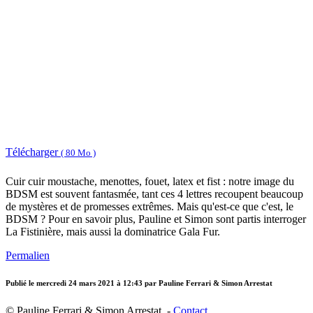
Télécharger
( 80 Mo )
Cuir cuir moustache, menottes, fouet, latex et fist : notre image du
BDSM est souvent fantasmée, tant ces 4 lettres recoupent beaucoup
de mystères et de promesses extrêmes. Mais qu'est-ce que c'est, le
BDSM ? Pour en savoir plus, Pauline et Simon sont partis interroger
La Fistinière, mais aussi la dominatrice Gala Fur.
Permalien
Publié le
mercredi 24 mars 2021 à 12:43
par Pauline Ferrari & Simon Arrestat
© Pauline Ferrari & Simon Arrestat -
Contact